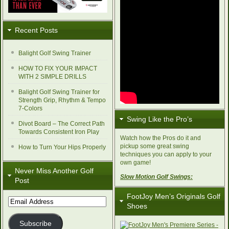
Recent Posts
Balight Golf Swing Trainer
HOW TO FIX YOUR IMPACT
WITH 2 SIMPLE DRILLS
Balight Golf Swing Trainer for
Strength Grip, Rhythm & Tempo
7-Colors
Swing Like the Pro’s
Divot Board – The Correct Path
Towards Consistent Iron Play
Watch how the Pros do it and
pickup some great swing
How to Turn Your Hips Properly
techniques you can apply to your
own game!
Never Miss Another Golf
Slow Motion Golf Swings:
Post
FootJoy Men’s Originals Golf
Email
Shoes
Address
Subscribe